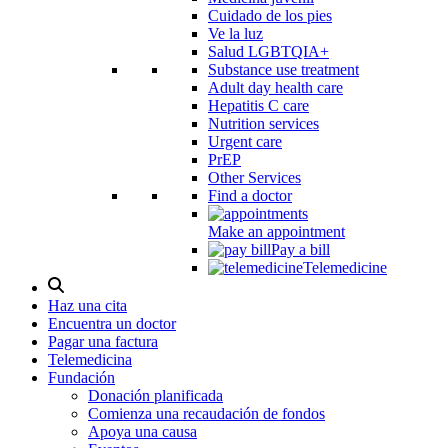
Cuidado de los pies
Ve la luz
Salud LGBTQIA+
Substance use treatment
Adult day health care
Hepatitis C care
Nutrition services
Urgent care
PrEP
Other Services
Find a doctor
Make an appointment
Pay a bill
Telemedicine
Alternar
modal
Haz una cita
de
Encuentra un doctor
búsqueda
Pagar una factura
Telemedicina
Fundación
Donación planificada
Comienza una recaudación de fondos
Apoya una causa