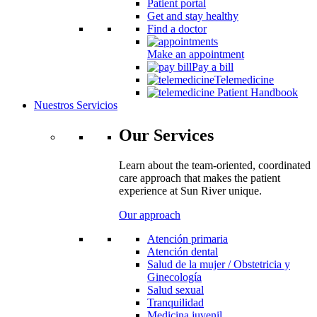
Patient portal
Get and stay healthy
Find a doctor
Make an appointment
Pay a bill
Telemedicine
Patient Handbook
Nuestros Servicios
Our Services
Learn about the team-oriented, coordinated
care approach that makes the patient
experience at Sun River unique.
Our approach
Atención primaria
Atención dental
Salud de la mujer / Obstetricia y
Ginecología
Salud sexual
Tranquilidad
Medicina juvenil