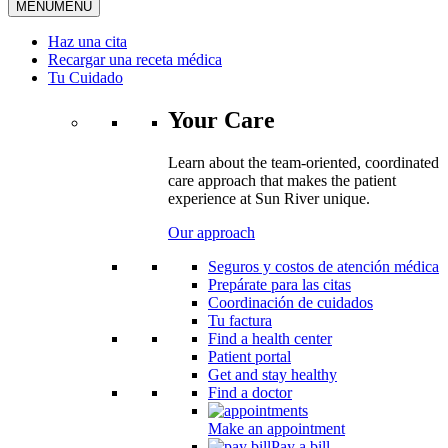
MENU
MENU
Haz una cita
Recargar una receta médica
Tu Cuidado
Your Care
Learn about the team-oriented, coordinated
care approach that makes the patient
experience at Sun River unique.
Our approach
Seguros y costos de atención médica
Prepárate para las citas
Coordinación de cuidados
Tu factura
Find a health center
Patient portal
Get and stay healthy
Find a doctor
Make an appointment
Pay a bill