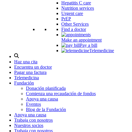
Hepatitis C care
Nutrition services
Urgent care
PrEP
Other Services
Find a doctor
Make an appointment
Pay a bill
Telemedicine
Alternar
modal
Haz una cita
de
Encuentra un doctor
búsqueda
Pagar una factura
Telemedicina
Fundación
Donación planificada
Comienza una recaudación de fondos
Apoya una causa
Eventos
Blog de la Fundación
Apoya una causa
Trabaja con nosotros
Nuestros socios
Trabaja con nosotros