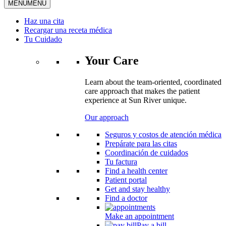
MENU
MENU
Haz una cita
Recargar una receta médica
Tu Cuidado
Your Care
Learn about the team-oriented, coordinated
care approach that makes the patient
experience at Sun River unique.
Our approach
Seguros y costos de atención médica
Prepárate para las citas
Coordinación de cuidados
Tu factura
Find a health center
Patient portal
Get and stay healthy
Find a doctor
Make an appointment
Pay a bill