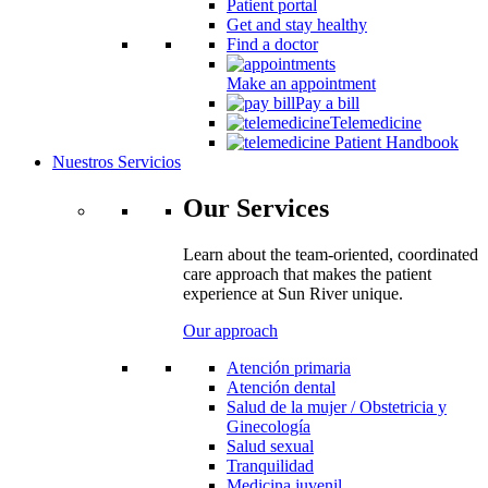
Patient portal
Get and stay healthy
Find a doctor
Make an appointment
Pay a bill
Telemedicine
Patient Handbook
Nuestros Servicios
Our Services
Learn about the team-oriented, coordinated
care approach that makes the patient
experience at Sun River unique.
Our approach
Atención primaria
Atención dental
Salud de la mujer / Obstetricia y
Ginecología
Salud sexual
Tranquilidad
Medicina juvenil