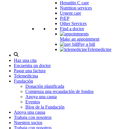
Hepatitis C care
Nutrition services
Urgent care
PrEP
Other Services
Find a doctor
Make an appointment
Pay a bill
Telemedicine
Alternar
modal
Haz una cita
de
Encuentra un doctor
búsqueda
Pagar una factura
Telemedicina
Fundación
Donación planificada
Comienza una recaudación de fondos
Apoya una causa
Eventos
Blog de la Fundación
Apoya una causa
Trabaja con nosotros
Nuestros socios
Trabaja con nosotros