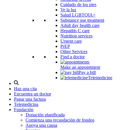
Cuidado de los pies
Ve la luz
Salud LGBTQIA+
Substance use treatment
Adult day health care
Hepatitis C care
Nutrition services
Urgent care
PrEP
Other Services
Find a doctor
Make an appointment
Pay a bill
Telemedicine
Alternar
modal
Haz una cita
de
Encuentra un doctor
búsqueda
Pagar una factura
Telemedicina
Fundación
Donación planificada
Comienza una recaudación de fondos
Apoya una causa