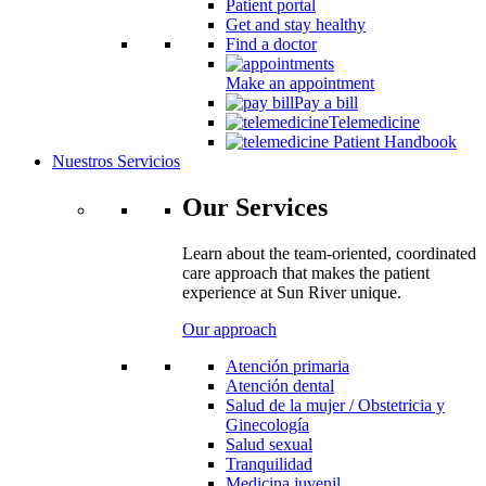
Patient portal
Get and stay healthy
Find a doctor
Make an appointment
Pay a bill
Telemedicine
Patient Handbook
Nuestros Servicios
Our Services
Learn about the team-oriented, coordinated
care approach that makes the patient
experience at Sun River unique.
Our approach
Atención primaria
Atención dental
Salud de la mujer / Obstetricia y
Ginecología
Salud sexual
Tranquilidad
Medicina juvenil