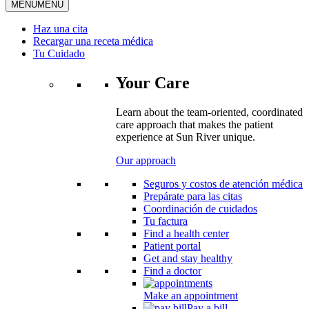
MENU
MENU
Haz una cita
Recargar una receta médica
Tu Cuidado
Your Care
Learn about the team-oriented, coordinated
care approach that makes the patient
experience at Sun River unique.
Our approach
Seguros y costos de atención médica
Prepárate para las citas
Coordinación de cuidados
Tu factura
Find a health center
Patient portal
Get and stay healthy
Find a doctor
Make an appointment
Pay a bill