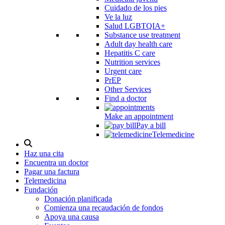
Cuidado de los pies
Ve la luz
Salud LGBTQIA+
Substance use treatment
Adult day health care
Hepatitis C care
Nutrition services
Urgent care
PrEP
Other Services
Find a doctor
Make an appointment
Pay a bill
Telemedicine
Alternar
modal
Haz una cita
de
Encuentra un doctor
búsqueda
Pagar una factura
Telemedicina
Fundación
Donación planificada
Comienza una recaudación de fondos
Apoya una causa