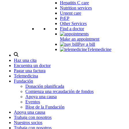
Hepatitis C care
Nutrition services
Urgent care
PrEP
Other Services
Find a doctor
Make an appointment
Pay a bill
Telemedicine
Alternar
modal
Haz una cita
de
Encuentra un doctor
búsqueda
Pagar una factura
Telemedicina
Fundación
Donación planificada
Comienza una recaudación de fondos
Apoya una causa
Eventos
Blog de la Fundación
Apoya una causa
Trabaja con nosotros
Nuestros socios
Trabaja con nosotros